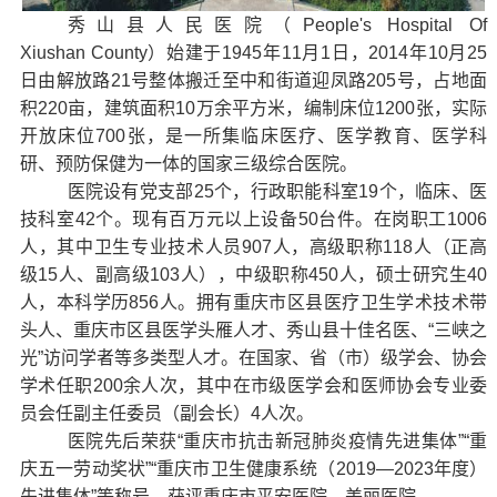
秀山县人民医院
（People's Hospital Of
Xiushan County）
始建于
1945
年
11
月
1
日
，
2014
年
10
月
25
日
由解放路
21
号整体搬迁至
中和街道
迎凤路
205
号，占地面
积
220
亩，
建筑面积
10
万余平方米
，编制床位
1200
张，实际
开放床位
700
张
，
是一所集临床医疗、医学教育、医学科
研、预防保健为一体的
国家
三级综合医院。
医院
设有党支部
25
个，行政职能科室
19
个，临床
、
医
技科室
42
个。
现有百万元以上设备
50
台件。
在岗职工
100
6
人，
其中
卫生专业技术人员
907
人，
高级职称
118
人（正高
级
15
人、副高级
103
人），中级职称
450
人，硕士研究生
40
人，本科学历
856
人。
拥有重庆市区县医疗卫生学术技术带
头人、重庆市区县
医学
头雁人才、秀山县十佳名医、
“
三峡之
光
”
访问学者等多类型人才。在国家、省（市）级学会、协会
学术任职
200
余人次，其中
在市级医学会和医师协会专业委
员会任副主任委员（副会长）4
人次。
医院
先后
荣获
“
重庆市抗击新冠肺炎疫情先进集体
”“
重
庆五一劳动奖状
”“
重庆市卫生健康系统（
2019
—2023
年度）
先进集体
”
等称号
，获评重庆市平安医院、美丽医院
。