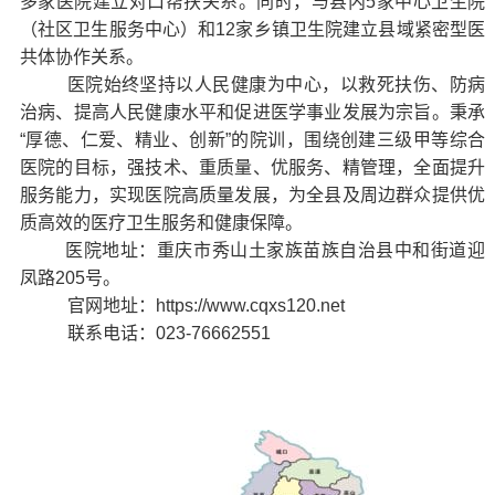
多家医院
建立
对口帮扶
关系。
同时，与县内
5
家中心卫生院
（社区卫生服务中心）和
12
家乡镇卫生院建立县域紧密型医
共体协作关系。
医院始终
坚持以人民健康为中心，以救死扶伤、防病
治病、提高人民健康水平和促进医学事业发展为宗旨。
秉承
“
厚德、仁爱、精业、创新
”
的院训，围绕创建三级甲等综合
医院的目标，强技术、重质量、优服务、精管理，全面提升
服务能力，实现医院高质量发展，为全县及周边群众提供优
质高效的医疗卫生服务
和健康保障
。
医院地址：重庆市秀山土家族苗族自治县中和街道迎
凤路205号。
官网地址：https://www.cqxs120.net
联系电话：
023-76662551