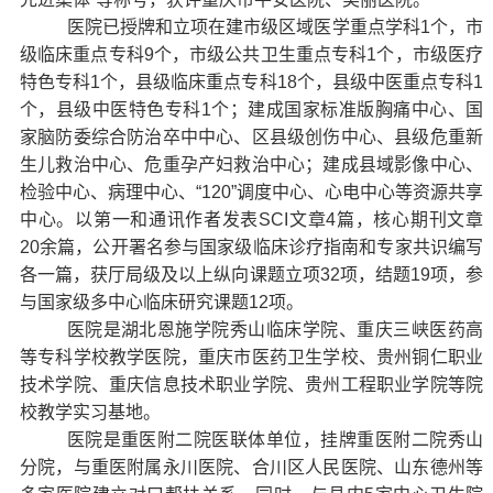
医院已授牌和立项在建市级区域医学重点学科
1
个，市
级临床重点专科
9
个，市级公共卫生重点专科
1
个，市级医疗
特色专科
1
个，县级临床重点专科
18
个，县级中医重点专科
1
个，县级中医特色专科
1
个；建成国家标准版胸痛中心、国
家脑防委综合防治卒中中心、
区县级
创伤中心、县级危重新
生儿救治中心、危重孕产妇救治中心
；
建成县域影像中心、
检验中心、病理中心、
“120”
调度
中心、心电中心等资源共享
中心
。
以第一和通讯作者发表
SCI
文章
4
篇，核心期刊文章
20
余篇，
公开署名参与国家级临床诊疗指南和专家共识编写
各一篇，
获厅局级及以上纵向课题立项
32
项，结题
19
项，参
与国家级多中心临床研究课题
12
项。
医院是湖北恩施学院
秀山
临床学院、重庆三峡医药高
等专科学校教学医院，重庆市医药卫生学校、贵州铜仁职业
技术学院、重庆信息技术职业学院、贵州工程职业学院等院
校教学实习基地。
医院
是重医附二院医联体单位，挂牌重医附二院秀山
分院
，与
重医附属永川医院、合川区人民医院、
山东
德州等