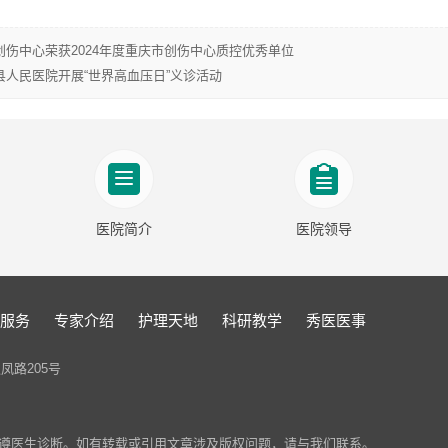
伤中心荣获2024年度重庆市创伤中心质控优秀单位
县人民医院开展“世界高血压日”义诊活动
医院简介
医院领导
服务
专家介绍
护理天地
科研教学
秀医医事
凤路205号
遵医生诊断。如有转载或引用文章涉及版权问题，请与我们联系。