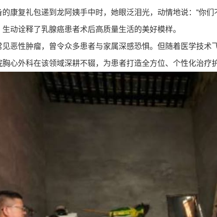
备的康复礼包递到龙阿姨手中时，她眼泛泪光，动情地说：
“你
，生动诠释了乳腺癌患者术后高质量生活的美好模样。
常见恶性肿瘤，曾令众多患者与家属深感恐惧。但随着医学技术
院胸心外科在该领域深耕不辍，为患者打造全方位、个性化治疗