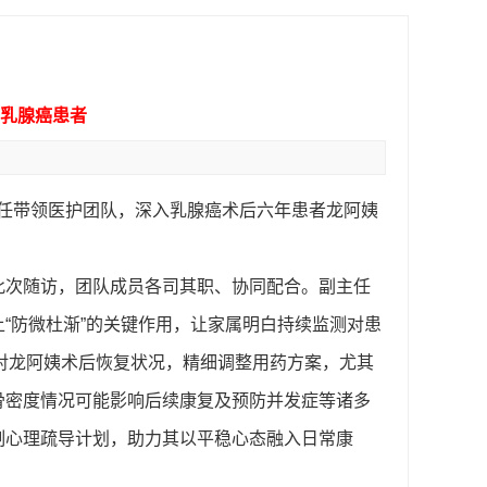
家访乳腺癌患者
任带领医护团队，深入乳腺癌术后六年患者龙阿姨
此次随访，团队成员各司其职、协同配合。副主任
上
“防微杜渐”的关键作用，让家属明白持续监测对患
针对龙阿姨术后恢复状况，精细调整用药方案，尤其
骨密度情况可能影响后续康复及预防并发症等诸多
制心理疏导计划，助力其以平稳心态融入日常康