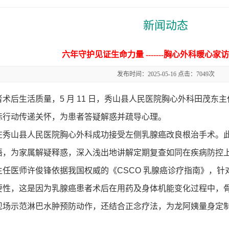
新闻动态
六年守护见证生命力量 -------胸心外科暖心
发布时间：2025-05-16 点击：7049次
者术后生活质量，
5 月 11 日，
秀山县人民医院胸心外科田茂东主
际行动传递关怀，为患者答疑解惑并疏导心理。
在秀山县人民医
院胸心外科成功接受左侧乳腺癌改良根治手术。
语，为家属解疑释惑，深入浅出地讲解定期复查如同在疾病防控
主任医师许俊锋依据我国权威的《CSCO 乳腺癌诊疗指南》，
要性，这是因为乳腺癌患者术后在用药及身体机能变化过程中，
现场示范淋巴水肿预防动作，还结合正念疗法，为龙阿姨量身定