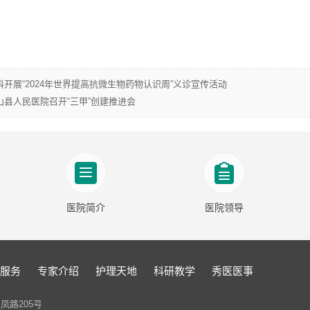
开展“2024年世界提高抗微生物药物认识周”义诊宣传活动
县人民医院召开“三甲”创建推进会
医院简介
医院领导
服务
专家介绍
护理天地
科研教学
秀医医事
凤路205号